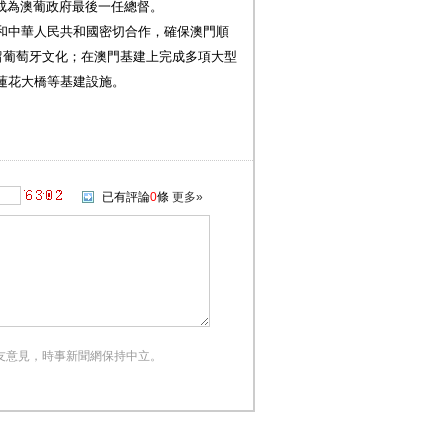
，也成為澳葡政府最後一任總督。
和中華人民共和國密切合作，確保澳門順
留葡萄牙文化；在澳門基建上完成多項大型
蓮花大橋等基建設施。
已有評論
0
條
更多»
友意見，時事新聞網保持中立。